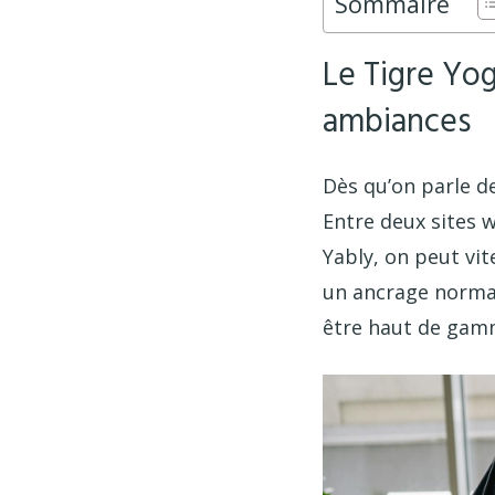
Sommaire
Le Tigre Yog
ambiances
Dès qu’on parle d
Entre deux sites 
Yably, on peut vit
un ancrage norman
être haut de gamm