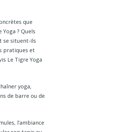
concrètes que
e Yoga ? Quels
 se situent-ils
es pratiques et
vis Le Tigre Yoga
chaîner yoga,
ons de barre ou de
rmules, l’ambiance
uler son tapis ou