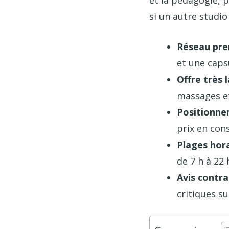
si un autre studio
Réseau pr
et une capsu
Offre très 
massages et
Positionn
prix en cons
Plages hor
de 7 h à 22
Avis contra
critiques su