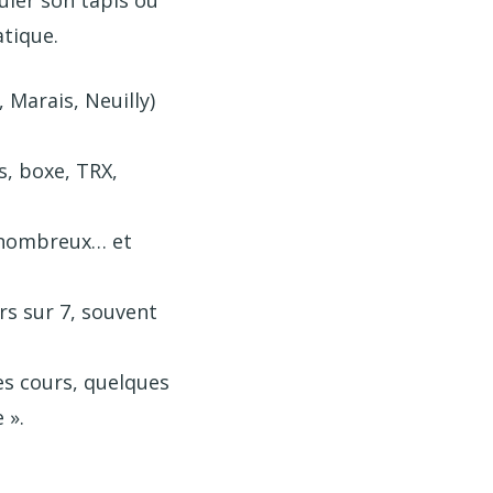
atique.
, Marais, Neuilly)
s, boxe, TRX,
s nombreux… et
rs sur 7, souvent
es cours, quelques
 ».