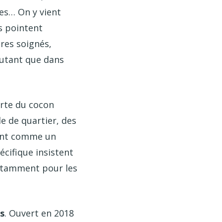
es… On y vient
s pointent
ires soignés,
 autant que dans
arte du cocon
le de quartier, des
ment comme un
écifique insistent
notamment pour les
s
. Ouvert en 2018