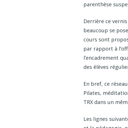
parenthèse suspen
Derrière ce verni
beaucoup se posen
cours sont proposé
par rapport à l’of
l’encadrement qua
des élèves régulie
En bref, ce réseau
Pilates, méditatio
TRX dans un même
Les lignes suivant
et la pédagogie, p