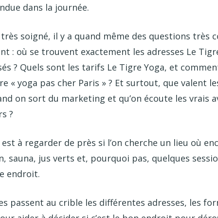
due dans la journée.
s très soigné, il y a quand même des questions très 
t : où se trouvent exactement les adresses Le Tigr
s ? Quels sont les tarifs Le Tigre Yoga, et comment
fre « yoga pas cher Paris » ? Et surtout, que valent l
nd on sort du marketing et qu’on écoute les vrais a
rs ?
 est à regarder de près si l’on cherche un lieu où en
n, sauna, jus verts et, pourquoi pas, quelques sessi
 endroit.
es passent au crible les différentes adresses, les fo
our aider à décider si c’est le bon endroit pour déro