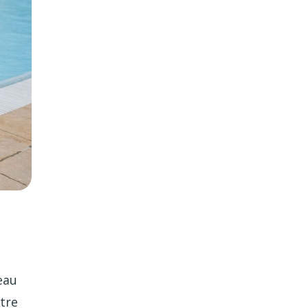
eau
tre