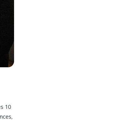
ès 10
nces,