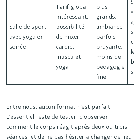
Spo
Tarif global
plus
veu
intéressant,
grands,
ajo
Salle de sport
possibilité
ambiance
str
avec yoga en
de mixer
parfois
con
soirée
cardio,
bruyante,
leu
muscu et
moins de
bu
yoga
pédagogie
ser
fine
Entre nous, aucun format n’est parfait.
L’essentiel reste de tester, d’observer
comment le corps réagit après deux ou trois
séances, et de ne pas hésiter à changer de lieu