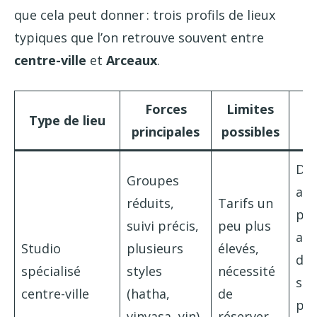
que cela peut donner : trois profils de lieux
typiques que l’on retrouve souvent entre
centre-ville
et
Arceaux
.
Forces
Limites
P
Type de lieu
principales
possibles
Dé
Groupes
anx
réduits,
Tarifs un
pra
suivi précis,
peu plus
ave
Studio
plusieurs
élevés,
dou
spécialisé
styles
nécessité
spé
centre-ville
(hatha,
de
pe
vinyasa, yin),
réserver