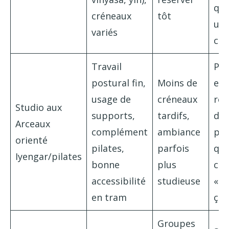
qui
créneaux
tôt
un 
variés
cos
Travail
Per
postural fin,
Moins de
en
usage de
créneaux
réé
Studio aux
supports,
tardifs,
dos
Arceaux
complément
ambiance
pra
orienté
pilates,
parfois
qui
Iyengar/pilates
bonne
plus
co
accessibilité
studieuse
« 
en tram
ça 
Groupes