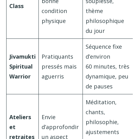
bonne
souplesse,
Class
condition
thème
physique
philosophique
du jour
Séquence fixe
Jivamukti
Pratiquants
d’environ
Spiritual
pressés mais
60 minutes, très
Warrior
aguerris
dynamique, peu
de pauses
Méditation,
chants,
Ateliers
Envie
philosophie,
et
d’approfondir
ajustements
retraites
un aspect