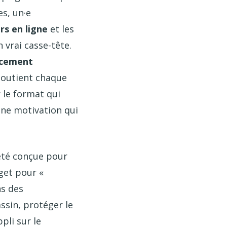
s, un·e
rs en ligne
et les
 vrai casse-tête.
rcement
soutient chaque
r le format qui
une motivation qui
été conçue pour
dget pour «
ns des
sin, protéger le
pli sur le