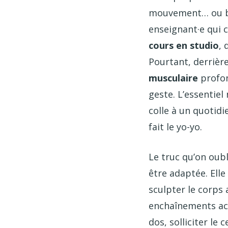
mouvement… ou bi
enseignant·e qui c
cours en studio
, 
Pourtant, derrière
musculaire
profon
geste. L’essentiel
colle à un quotidi
fait le yo-yo.
Le truc qu’on oubl
être adaptée. Elle
sculpter le corps 
enchaînements acr
dos, solliciter le 