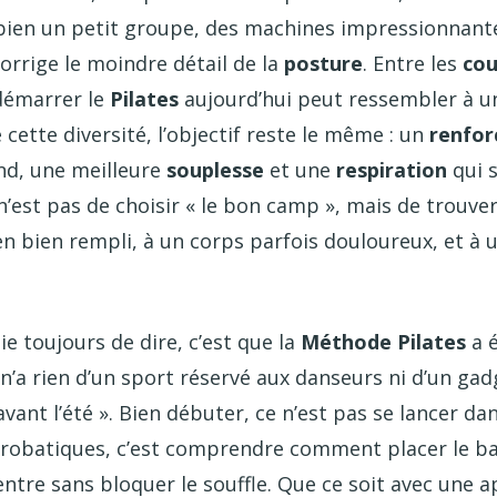
en un petit groupe, des machines impressionnante
orrige le moindre détail de la
posture
. Entre les
cou
démarrer le
Pilates
aujourd’hui peut ressembler à un
 cette diversité, l’objectif reste le même : un
renfo
d, une meilleure
souplesse
et une
respiration
qui 
 n’est pas de choisir « le bon camp », mais de trouve
en bien rempli, à un corps parfois douloureux, et à 
ie toujours de dire, c’est que la
Méthode Pilates
a 
 n’a rien d’un sport réservé aux danseurs ni d’un ga
avant l’été ». Bien débuter, ce n’est pas se lancer da
obatiques, c’est comprendre comment placer le bas
centre sans bloquer le souffle. Que ce soit avec une ap