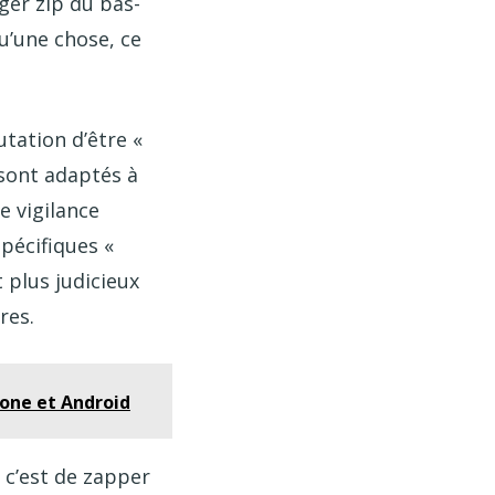
éger zip du bas-
qu’une chose, ce
utation d’être «
 sont adaptés à
e vigilance
pécifiques «
 plus judicieux
res.
hone et Android
 c’est de zapper