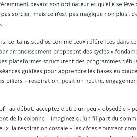
ifféremment devant son ordinateur et qu’elle se lève
 pas sorcier, mais ce n’est pas magique non plus : c’e
.
ns, certains studios comme ceux référencés dans
ce
s par arrondissement
proposent des cycles « fondame
 des plateformes structurent des programmes début
séances guidées pour apprendre les bases en douceu
s piliers – respiration, position neutre, engagemen
f : au début, acceptez d’être un peu « obsédé·e » p
ment de la colonne – imaginez qu’un fil part du som
Deux, la respiration costale – les côtes s’ouvrent c