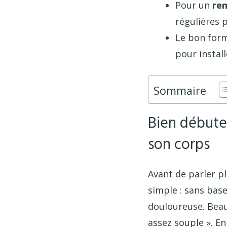
Pour un
re
régulières 
Le bon for
pour install
Sommaire
Bien débuter
son corps
Avant de parler p
simple : sans base
douloureuse. Beau
assez souple ». En