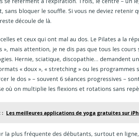
is se referment à l’expiration. Trois, le centre – un l
t, sans bloquer le souffle. Si vous ne deviez retenir 
 reste découle de là.
celles et ceux qui ont mal au dos. Le Pilates a la rép
s », mais attention, je ne dis pas que tous les cours
ogies. Hernie, sciatique, discopathie… demandent un
formats « doux », « stretching » ou les programmes s
cer le dos » – souvent 6 séances progressives – sont
e où on multiplie les flexions et rotations sans repè
 :
Les meilleures applications de yoga gratuites sur iP
ur la plus fréquente des débutants, surtout en ligne,