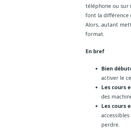
téléphone ou sur 
font la différence
Alors, autant mett
format.
En bref
Bien débute
activer le c
Les cours e
des machines
Les cours e
accessibles
perdre.