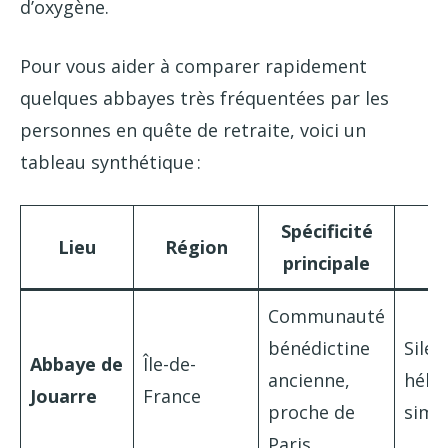
d’oxygène.
Pour vous aider à comparer rapidement
quelques abbayes très fréquentées par les
personnes en quête de retraite, voici un
tableau synthétique :
Spécificité
T
Lieu
Région
principale
r
Communauté
bénédictine
Silen
Abbaye de
Île-de-
ancienne,
hébe
Jouarre
France
proche de
simp
Paris