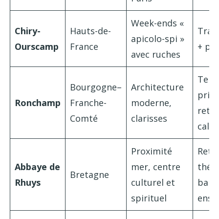
Week-ends «
Chiry-
Hauts-de-
Trav
apicolo-spi »
Ourscamp
France
+ pri
avec ruches
Temp
Bourgogne–
Architecture
prièr
Ronchamp
Franche-
moderne,
retra
Comté
clarisses
calm
Proximité
Retra
Abbaye de
mer, centre
thém
Bretagne
Rhuys
culturel et
bala
spirituel
ense