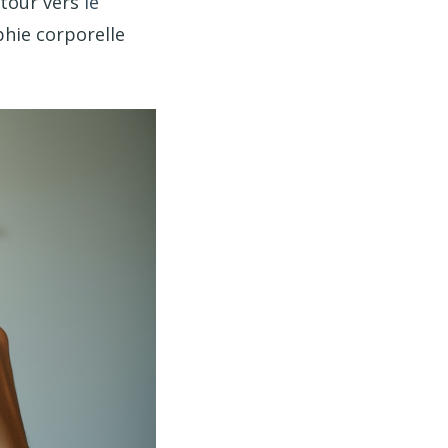
étour vers
le
phie corporelle