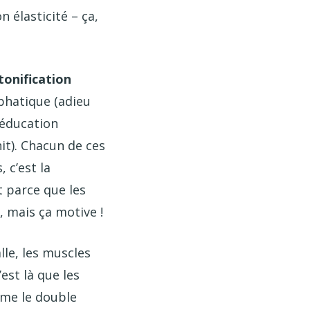
 élasticité – ça,
tonification
phatique (adieu
rééducation
it). Chacun de ces
 c’est la
 parce que les
, mais ça motive !
lle, les muscles
st là que les
ême le double