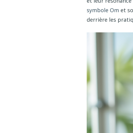
et leur résonanc
symbole Om
et so
derrière les prati