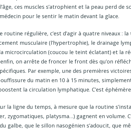
l’âge, ces muscles s’atrophient et la peau perd de son
médecin pour le sentir le matin devant la glace.
routine régulière, c’est d’agir à quatre niveaux : la
ement musculaire (l’hypertrophie), le drainage lym
la microcirculation (coucou le teint éclatant) et la 
nfin, on arrête de froncer le front dès qu’on réfléch
spécifiques. Par exemple, une des premières victoires,
bouffissure du matin en 10 à 15 minutes, simplement
boostent la circulation lymphatique. C’est éphémère
ur la ligne du temps, à mesure que la routine s’insta
r, zygomatiques, platysma…) gagnent en volume. C’e
du galbe, que le sillon nasogénien s’adoucit, que m