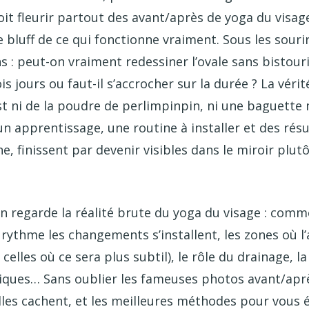
t fleurir partout des avant/après de yoga du visage,
e bluff de ce qui fonctionne vraiment. Sous les sourire
s : peut-on vraiment redessiner l’ovale sans bistour
is jours ou faut-il s’accrocher sur la durée ? La vérité
est ni de la poudre de perlimpinpin, ni une baguette
un apprentissage, une routine à installer et des résu
ne, finissent par devenir visibles dans le miroir plut
on regarde la réalité brute du yoga du visage : com
 rythme les changements s’installent, les zones où l
celles où ce sera plus subtil), le rôle du drainage, la 
ques… Sans oublier les fameuses photos avant/après
lles cachent, et les meilleures méthodes pour vous 