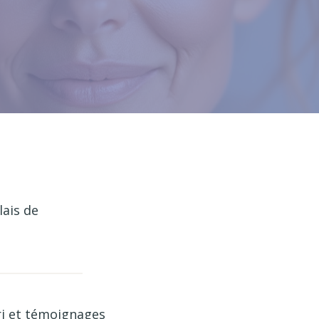
lais de
ri et témoignages