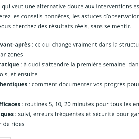
r qui veut une alternative douce aux interventions es
erez les conseils honnêtes, les astuces d’observation
 vous cherchez des résultats réels, sans se mentir.
avant-après
: ce qui change vraiment dans la structu
par zones
ratique
: à quoi s’attendre la première semaine, dans
is, et ensuite
hentiques
: comment documenter vos progrès pour é
fficaces
: routines 5, 10, 20 minutes pour tous les 
iques
: suivi, erreurs fréquentes et sécurité pour ga
r de rides