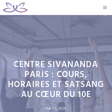
Aller
M
au
contenu
CENTRE SIVANANDA
PARIS : COURS,
HORAIRES ET SATSANG
AU CŒUR DU 10E
mai 11, 2026