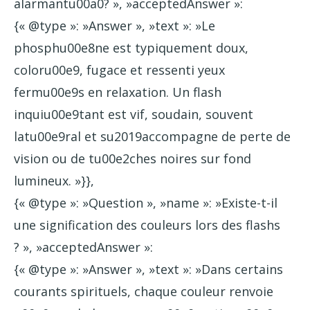
alarmantu00a0? », »acceptedAnswer »:
{« @type »: »Answer », »text »: »Le
phosphu00e8ne est typiquement doux,
coloru00e9, fugace et ressenti yeux
fermu00e9s en relaxation. Un flash
inquiu00e9tant est vif, soudain, souvent
latu00e9ral et su2019accompagne de perte de
vision ou de tu00e2ches noires sur fond
lumineux. »}},
{« @type »: »Question », »name »: »Existe-t-il
une signification des couleurs lors des flashs
? », »acceptedAnswer »:
{« @type »: »Answer », »text »: »Dans certains
courants spirituels, chaque couleur renvoie