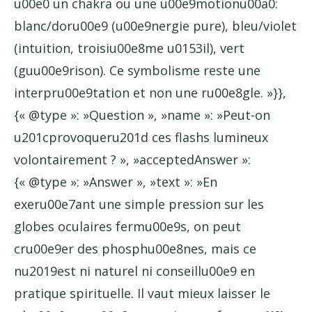
u00e0 un chakra ou une u00e9motionu00a0:
blanc/doru00e9 (u00e9nergie pure), bleu/violet
(intuition, troisiu00e8me u0153il), vert
(guu00e9rison). Ce symbolisme reste une
interpru00e9tation et non une ru00e8gle. »}},
{« @type »: »Question », »name »: »Peut-on
u201cprovoqueru201d ces flashs lumineux
volontairement ? », »acceptedAnswer »:
{« @type »: »Answer », »text »: »En
exeru00e7ant une simple pression sur les
globes oculaires fermu00e9s, on peut
cru00e9er des phosphu00e8nes, mais ce
nu2019est ni naturel ni conseillu00e9 en
pratique spirituelle. Il vaut mieux laisser le