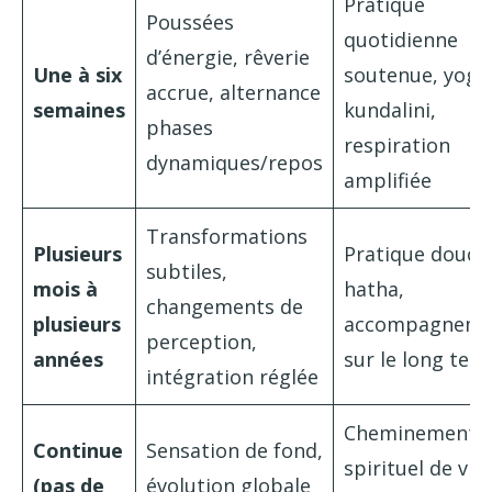
Pratique
Poussées
quotidienne
d’énergie, rêverie
Une à six
soutenue, yoga
accrue, alternance
semaines
kundalini,
phases
respiration
dynamiques/repos
amplifiée
Transformations
Plusieurs
Pratique douce
subtiles,
mois à
hatha,
changements de
plusieurs
accompagneme
perception,
années
sur le long ter
intégration réglée
Cheminement
Continue
Sensation de fond,
spirituel de vie,
(pas de
évolution globale